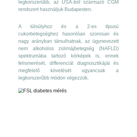
legkorszerűbb, az USA-ból származó CGM
rendszert használjuk Budapesten.
A túlsúlyhoz és a 2-es típusú
cukorbetegséghez hasonlóan szorosan és
nagy arányban társulhatnak, az úgynevezett
nem alkoholos zsírmájbetegség (NAFLD)
spektrumába tartozó kórképek is, ennek
felismerését, differenciál diagnosztikáját és
megfelelő követését ugyancsak a
legkorszerűbb módon végezzük.