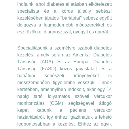
indítunk, ahol diabetes ellátásban elkötelezett
specialista és a kóros túlsúly sebészi
kezelésében járatos "bariátriai" sebész együtt
dolgozva a legmodernebb módszerekkel és
eszközökkel diagnosztizál, gyógyít és operál.
Specialitásunk a személyre szabott diabetes
kezelés, amely során az Amerikai Diabetes
Társaság (ADA) és az Európai Diabetes
Társaság (EASD) közös javaslatait és a
bariátriai sebészeti irányelveket is
messzemenően figyelembe vesszük. Ennek
keretében, amennyiben indokolt, akár egy 14
napig tartó folyamatos szöveti vércukor
monitorizálás (CGM) segítségével átfogó
képet kapunk a páciens vércukor
háztartásáról, így ehhez igazíthatjuk a lehető
legpontosabban a kezelést. Ehhez az egyik