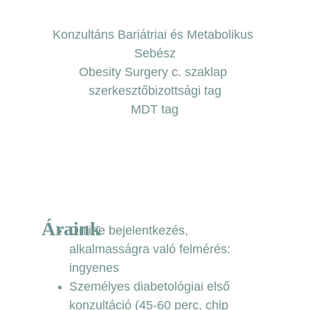
Konzultáns Bariátriai és Metabolikus 
Sebész
Obesity Surgery c. szaklap 
szerkesztőbizottsági tag
MDT tag
Áraink
Online bejelentkezés, 
alkalmasságra való felmérés: 
ingyenes
Személyes diabetológiai első 
konzultáció (45-60 perc, chip 