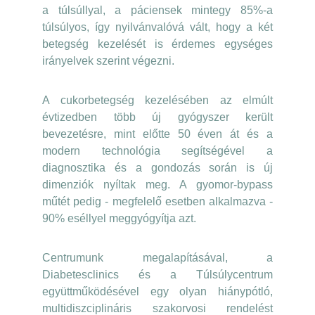
a túlsúllyal, a páciensek mintegy 85%-a
túlsúlyos, így nyilvánvalóvá vált, hogy a két
betegség kezelését is érdemes egységes
irányelvek szerint végezni.
A cukorbetegség kezelésében az elmúlt
évtizedben több új gyógyszer került
bevezetésre, mint előtte 50 éven át és a
modern technológia segítségével a
diagnosztika és a gondozás során is új
dimenziók nyíltak meg. A gyomor-bypass
műtét pedig - megfelelő esetben alkalmazva -
90% eséllyel meggyógyítja azt.
Centrumunk megalapításával, a
Diabetesclinics és a Túlsúlycentrum
együttműködésével egy olyan hiánypótló,
multidiszciplináris szakorvosi rendelést