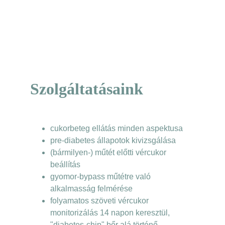
Szolgáltatásaink
cukorbeteg ellátás minden aspektusa
pre-diabetes állapotok kivizsgálása
(bármilyen-) műtét előtti vércukor 
beállítás
gyomor-bypass műtétre való 
alkalmasság felmérése
folyamatos szöveti vércukor 
monitorizálás 14 napon keresztül, 
"diabetes-chip" bőr alá történő 