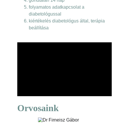
gondtalan 14 nap
folyamatos adatkapcsolat a 
diabetológussal
kiértékelés diabetológus által, terápia 
beállítása
Orvosaink